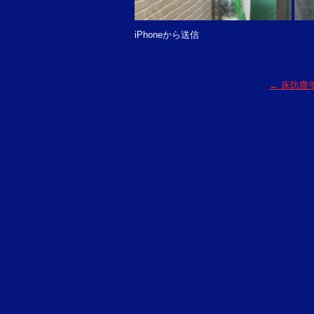
iPhoneから送信
←
床防塵