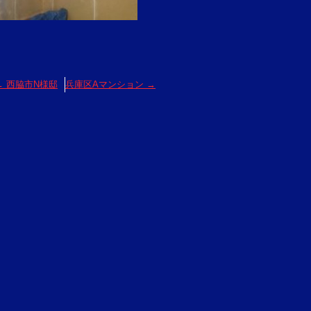
←
西脇市N様邸
兵庫区Aマンション
→